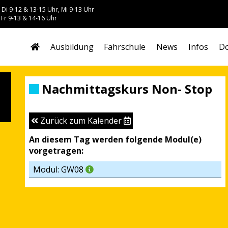
 Di 9-12 & 13-15 Uhr, Mi 9-13 Uhr
 Fr 9-13 & 14-16 Uhr
Ausbildung
Fahrschule
News
Infos
Do
Nachmittagskurs Non- Stop
Zurück zum Kalender
An diesem Tag werden folgende Modul(e)
vorgetragen:
Modul: GW08