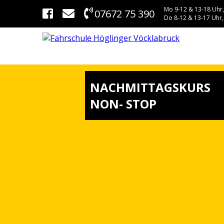
Mo 9-12 & 13-18 Uhr,
07672 75 390
Do 8-12 & 13-17 Uhr,
NACHMITTAGSKURS
NON- STOP