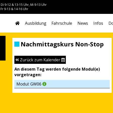
 Di 9-12 & 13-15 Uhr, Mi 9-13 Uhr
 Fr 9-13 & 14-16 Uhr
Ausbildung
Fahrschule
News
Infos
Do
Nachmittagskurs Non-Stop
Zurück zum Kalender
An diesem Tag werden folgende Modul(e)
vorgetragen:
Modul: GW06