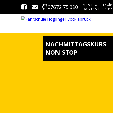
Mo 9-12 & 13-18 Uhr,
07672 75 390
Do 8-12 & 13-17 Uhr,
NACHMITTAGSKURS
NON-STOP