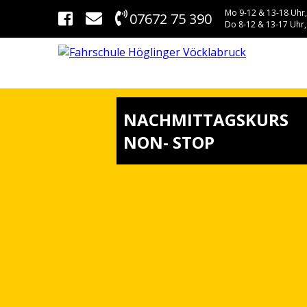
Mo 9-12 & 13-18 Uhr,
07672 75 390
Do 8-12 & 13-17 Uhr,
NACHMITTAGSKURS
NON- STOP