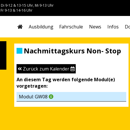
 Di 9-12 & 13-15 Uhr, Mi 9-13 Uhr
 Fr 9-13 & 14-16 Uhr
Ausbildung
Fahrschule
News
Infos
Do
Nachmittagskurs Non- Stop
Zurück zum Kalender
An diesem Tag werden folgende Modul(e)
vorgetragen:
Modul: GW08