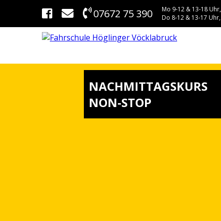
Mo 9-12 & 13-18 Uhr,
07672 75 390
Do 8-12 & 13-17 Uhr,
NACHMITTAGSKURS
NON-STOP