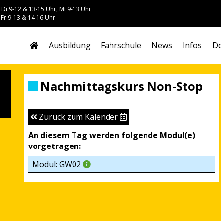
 Di 9-12 & 13-15 Uhr, Mi 9-13 Uhr
 Fr 9-13 & 14-16 Uhr
Ausbildung
Fahrschule
News
Infos
Do
Nachmittagskurs Non-Stop
Zurück zum Kalender
An diesem Tag werden folgende Modul(e)
vorgetragen:
Modul: GW02