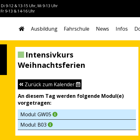
 Di 9-12 & 13-15 Uhr, Mi 9-13 Uhr
 Fr 9-13 & 14-16 Uhr
Ausbildung
Fahrschule
News
Infos
Do
Intensivkurs
Weihnachtsferien
Zurück zum Kalender
An diesem Tag werden folgende Modul(e)
vorgetragen:
Modul: GW05
Modul: B03