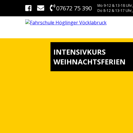
Mo 9-12 & 13-18 Uhr,
07672 75 390
Do 8-12 & 13-17 Uhr,
INTENSIVKURS
WEIHNACHTSFERIEN