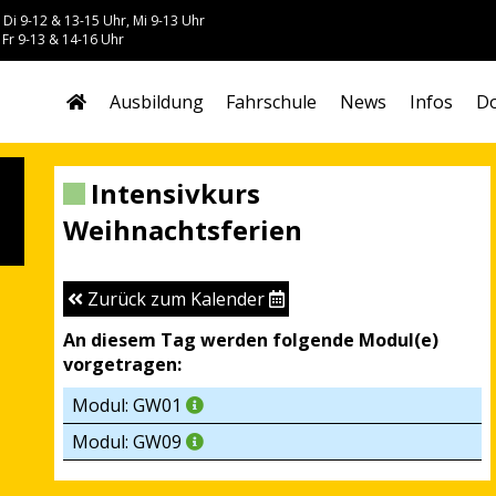
 Di 9-12 & 13-15 Uhr, Mi 9-13 Uhr
 Fr 9-13 & 14-16 Uhr
Ausbildung
Fahrschule
News
Infos
Do
Intensivkurs
Weihnachtsferien
Zurück zum Kalender
An diesem Tag werden folgende Modul(e)
vorgetragen:
Modul: GW01
Modul: GW09