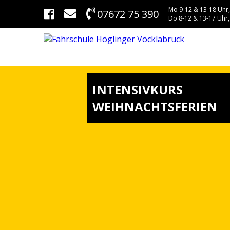
Mo 9-12 & 13-18 Uhr,
07672 75 390
Do 8-12 & 13-17 Uhr,
INTENSIVKURS
WEIHNACHTSFERIEN