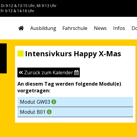
 Di 9-12 & 13-15 Uhr, Mi 9-13 Uhr
 Fr 9-13 & 14-16 Uhr
Ausbildung
Fahrschule
News
Infos
Do
Intensivkurs Happy X-Mas
Zurück zum Kalender
An diesem Tag werden folgende Modul(e)
vorgetragen:
Modul: GW03
Modul: B01