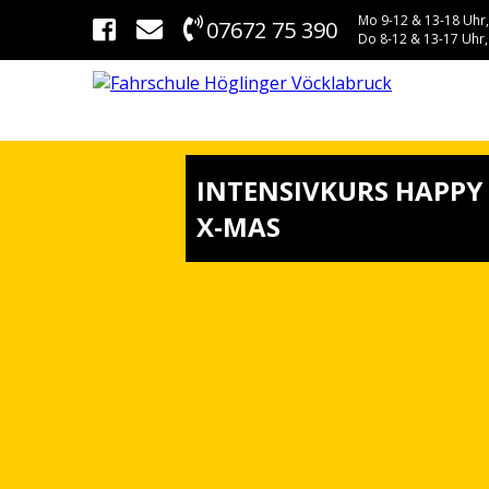
Mo 9-12 & 13-18 Uhr,
07672 75 390
Do 8-12 & 13-17 Uhr,
INTENSIVKURS HAPPY
X-MAS