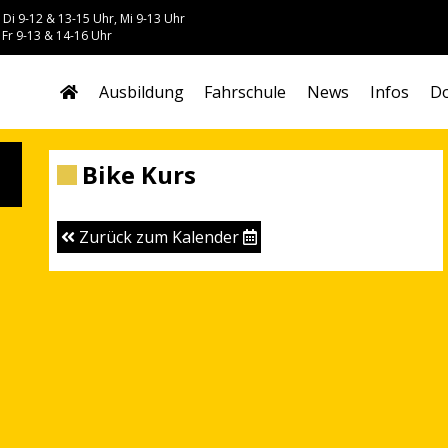
 Di 9-12 & 13-15 Uhr, Mi 9-13 Uhr
 Fr 9-13 & 14-16 Uhr
Ausbildung
Fahrschule
News
Infos
Do
Bike Kurs
Zurück zum Kalender