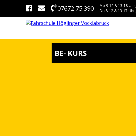
Mo 9-12 & 13-18 Uhr,
07672 75 390
Do 8-12 & 13-17 Uhr,
BE- KURS