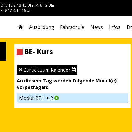
 Di 9-12 & 13-15 Uhr, Mi 9-13 Uhr
 Fr 9-13 & 14-16 Uhr
Ausbildung
Fahrschule
News
Infos
Do
BE- Kurs
Zurück zum Kalender
An diesem Tag werden folgende Modul(e)
vorgetragen:
Modul: BE 1 + 2