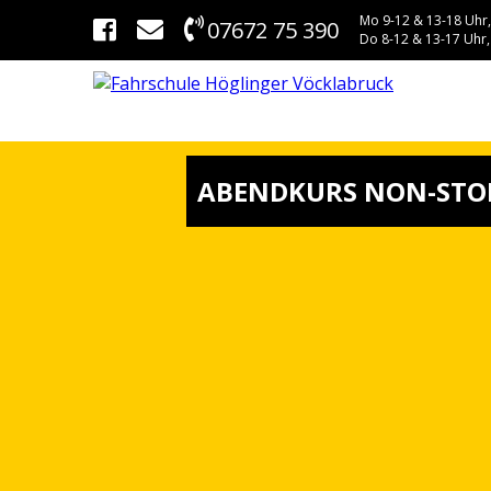
Mo 9-12 & 13-18 Uhr,
07672 75 390
Do 8-12 & 13-17 Uhr,
ABENDKURS NON-STO