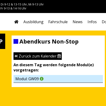
 Di 9-12 & 13-15 Uhr, Mi 9-13 Uhr
 Fr 9-13 & 14-16 Uhr
Ausbildung
Fahrschule
News
Infos
Do
P
Abendkurs Non-Stop
Zurück zum Kalender
An diesem Tag werden folgende Modul(e)
vorgetragen:
Modul: GW09